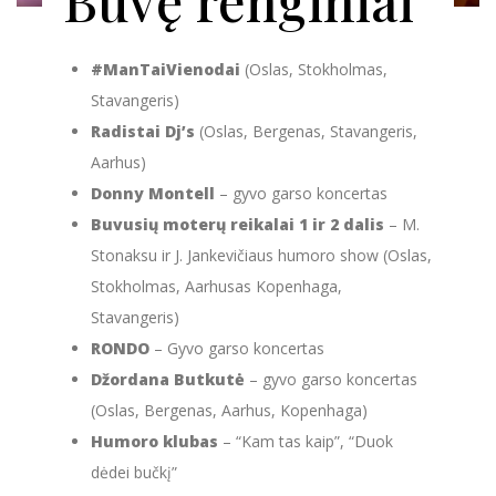
Buvę renginiai
#ManTaiVienodai
(Oslas, Stokholmas,
Stavangeris)
Radistai Dj’s
(Oslas, Bergenas, Stavangeris,
Aarhus)
Donny Montell
– gyvo garso koncertas
Buvusių moterų reikalai 1 ir 2 dalis
– M.
Stonaksu ir J. Jankevičiaus humoro show (Oslas,
Stokholmas, Aarhusas Kopenhaga,
Stavangeris)
RONDO
– Gyvo garso koncertas
Džordana Butkutė
– gyvo garso koncertas
(Oslas, Bergenas, Aarhus, Kopenhaga)
Humoro klubas
– “Kam tas kaip”, “Duok
dėdei bučkį”