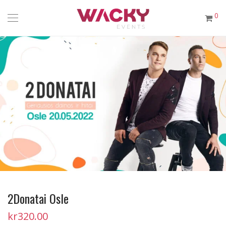
0
2Donatai Osle
kr
320.00