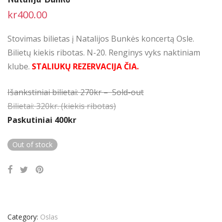
kr
400.00
Stovimas bilietas į Natalijos Bunkės koncertą Osle.
Bilietų kiekis ribotas. N-20. Renginys vyks naktiniam
klube.
STALIUKŲ REZERVACIJA ČIA.
Išankstiniai bilietai: 270kr – Sold-out
Bilietai: 320kr. (kiekis ribotas)
Paskutiniai 400kr
Out of stock
Category:
Oslas